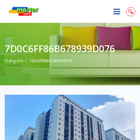
7D0C6FF86B678939D076
Trang chủ
7d0c6ff86b678939d076