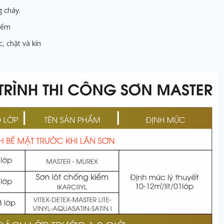
cháy.
iểm
chặt và kín