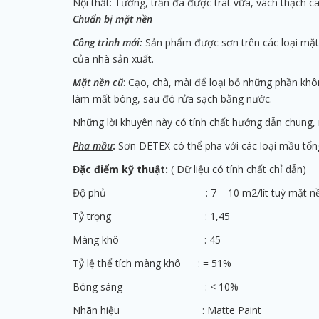
Nội thất: Tường, trần đã được trát vữa, vách thạch ca
Chuẩn bị mặt nền
Công trình mới:
Sản phẩm được sơn trên các loại mặt n
của nhà sản xuất.
Mặt nền cũ
: Cạo, chà, mài để loại bỏ những phần kh
làm mất bóng, sau đó rửa sạch bằng nước.
Những lời khuyên này có tính chất hướng dẫn chung,
Pha mầu
:
Sơn DETEX có thể pha với các loại mầu tổn
Đặc điểm kỹ thuật
:
( Dữ liệu có tính chất chỉ dẫn)
Độ phủ : 7 – 10 m2/lít tuỳ mặt nề
Tỷ trọng : 1,45
Màng khô : 45
Tỷ lệ thể tích màng khô : = 51%
Bóng sáng : < 10%
Nhãn hiệu : Matte Paint