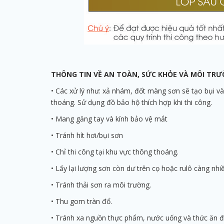
THÔNG TIN VỀ AN TOÀN, SỨC KHỎE VÀ MÔI TR
• Các xử lý như: xả nhám, đốt màng sơn sẽ tạo bụi v
thoáng. Sử dụng đồ bảo hộ thích hợp khi thi công.
• Mang găng tay và kính bảo vệ mắt
• Tránh hít hơi/bụi sơn
• Chỉ thi công tại khu vực thông thoáng.
• Lấy lại lượng sơn còn dư trên cọ hoặc rulô càng nhiề
• Tránh thải sơn ra môi trường.
• Thu gom tràn đổ.
• Tránh xa nguồn thực phẩm, nước uống và thức ăn đ