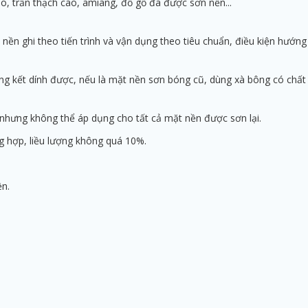
o, trần thạch cao, amiang, đồ gỗ đã được sơn nền..­.
ền ghi theo tiến trình và vận dụng theo tiêu chuẩn, điều kiện hướng
ông kết dính được, nếu là mặt nền sơn bóng cũ, dùng xà bông có chất
 nhưng không thể áp dụng cho tất cả mặt nền được sơn lại.
g hợp, liều lượng không quá 10%.
n.