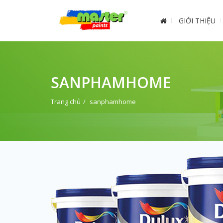
GIỚI THIỆU
SANPHAMHOME
Trang chủ
sanphamhome