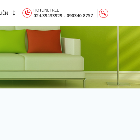
HOTLINE FREE
LIÊN HỆ
024.39433929 - 090340 8757