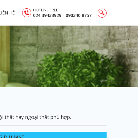
HOTLINE FREE
LIÊN HỆ
024.39433929 - 090340 8757
 thất hay ngoại thất phù hợp.
 DỊU MÁT