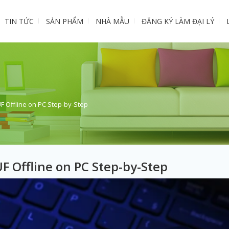
TIN TỨC
SẢN PHẨM
NHÀ MẪU
ĐĂNG KÝ LÀM ĐẠI LÝ
 Offline on PC Step-by-Step
 Offline on PC Step-by-Step