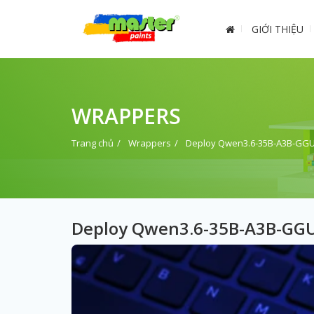
GIỚI THIỆU
WRAPPERS
Trang chủ
Wrappers
Deploy Qwen3.6-35B-A3B-GGUF
Deploy Qwen3.6-35B-A3B-GGUF