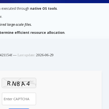
 executed through
native OS tools
.
w.
ed large-scale files.
termine efficient resource allocation
.
6f421154f —
Last update:
2026-06-29