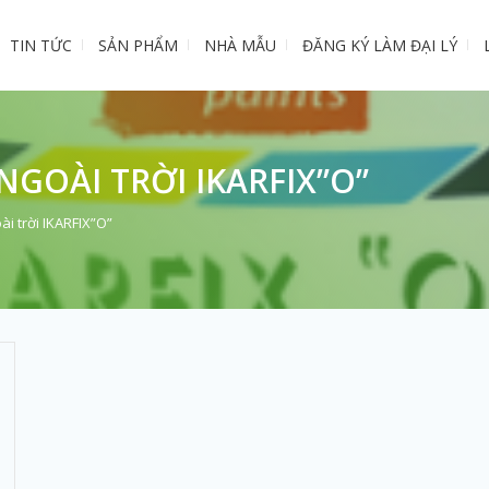
TIN TỨC
SẢN PHẨM
NHÀ MẪU
ĐĂNG KÝ LÀM ĐẠI LÝ
GOÀI TRỜI IKARFIX”O”
ài trời IKARFIX”O”