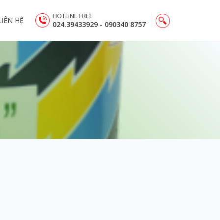
HOTLINE FREE
LIÊN HỆ
024.39433929 - 090340 8757