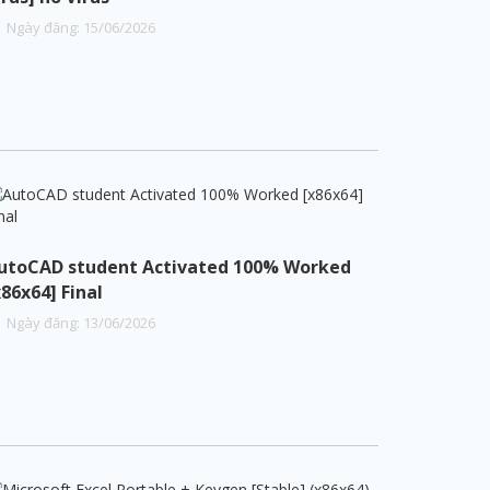
Ngày đăng:
15
/
06
/
2026
utoCAD student Activated 100% Worked
x86x64] Final
Ngày đăng:
13
/
06
/
2026