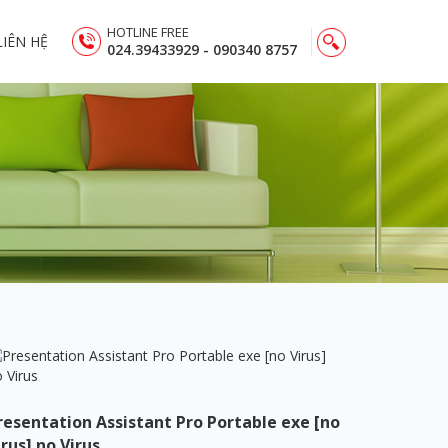
HOTLINE FREE
LIÊN HỆ
024.39433929 - 090340 8757
resentation Assistant Pro Portable exe [no
irus] no Virus