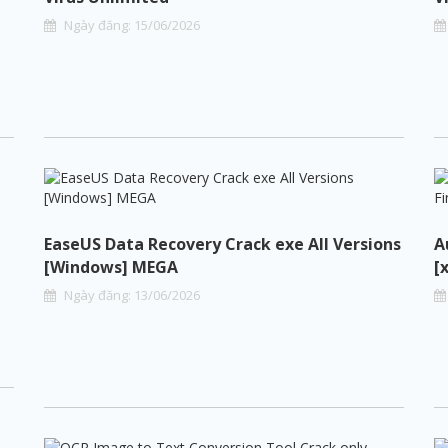
Ngày đăng:
15
/
06
/
2026
EaseUS Data Recovery Crack exe All Versions
A
[Windows] MEGA
[
Ngày đăng:
13
/
06
/
2026