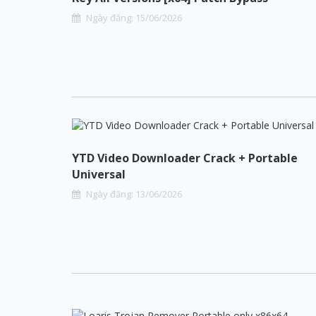
Ngày đăng:
15
/
06
/
2026
YTD Video Downloader Crack + Portable
Universal
Ngày đăng:
13
/
06
/
2026