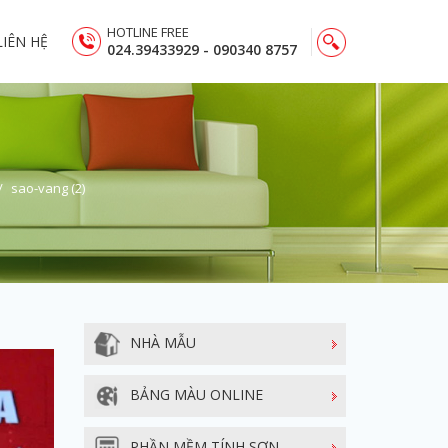
HOTLINE FREE
LIÊN HỆ
024.39433929 - 090340 8757
sao-vang (2)
NHÀ MẪU
BẢNG MÀU ONLINE
PHẦN MỀM TÍNH SƠN