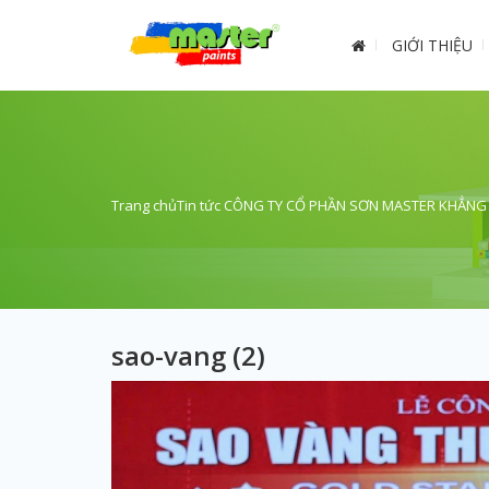
GIỚI THIỆU
Trang chủ
Tin tức
CÔNG TY CỔ PHẦN SƠN MASTER KHẲNG Đ
sao-vang (2)