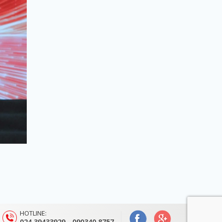
HOTLINE:
024.39433929 - 090340 8757