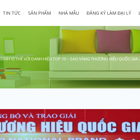
TIN TỨC
SẢN PHẨM
NHÀ MẪU
ĐĂNG KÝ LÀM ĐẠI LÝ
ỊNH VỊ THẾ VỚI DANH HIỆU TOP 10 – SAO VÀNG THƯƠNG HIỆU QUỐC GIA