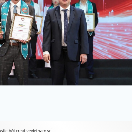
.
bsite bởi
creativevietnam.vn