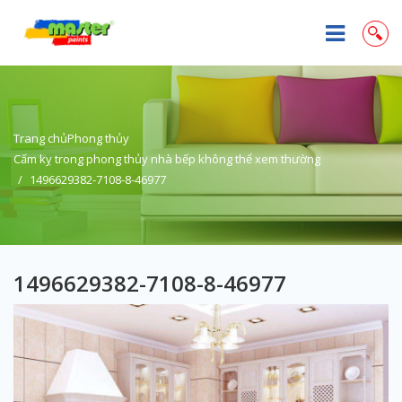
Trang chủ
Phong thủy
Cấm kỵ trong phong thủy nhà bếp không thể xem thường
1496629382-7108-8-46977
1496629382-7108-8-46977